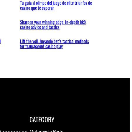
Tu guía al olimpo del juego de élite triunfos de
casino que te esperan
Sharpen your winning edge: In-depth kk8
casino advice and tactics
l
Lift the veil: Jugando bet’s tactical methods
for transparent casino play
CATEGORY
Motorcycle Parts