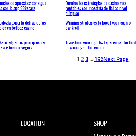
ancias de apuestas: consigue
Domina las estrategias de casino más
s con la app 888starz
rentables con maestría de fichas nivel
olímpico
cología experta detrás de las
Winning strategies to boost your casino
bles en betbox casino
bankroll
e inteligente: principios de
Transform your nights: Experience the thril
 satisfacción segura
of winning at the casino
1
2
3
…
196
Next Page
LOCATION
SHOP