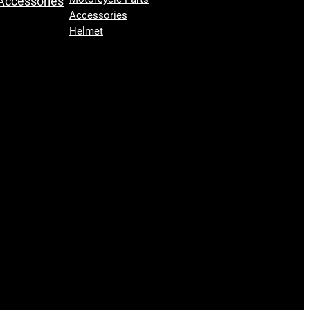
Accessories
Accessories
Helmet