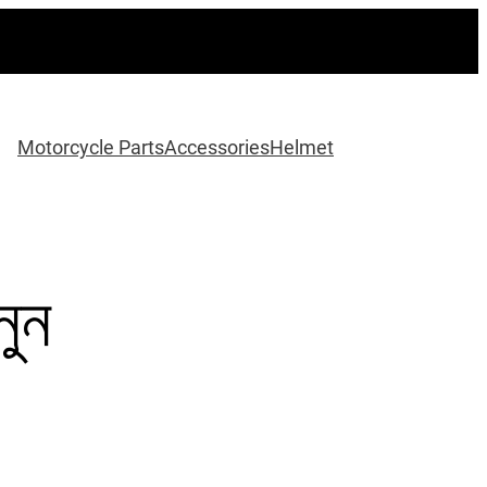
Motorcycle Parts
Accessories
Helmet
নুন