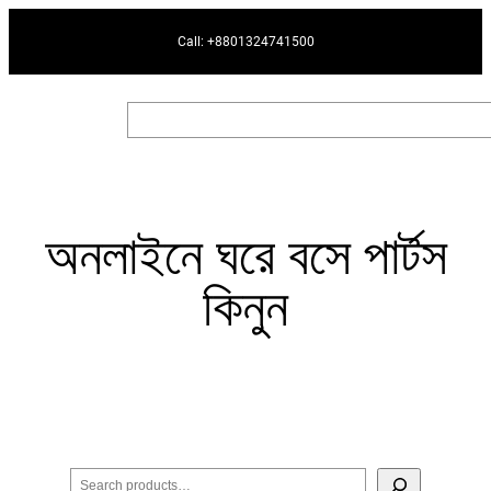
Skip
Call: +8801324741500
to
content
Search
অনলাইনে ঘরে বসে পার্টস
কিনুন
S