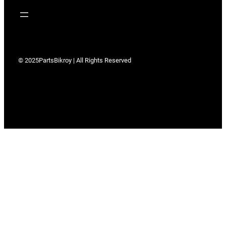
© 2025
PartsBikroy | All Rights Reserved