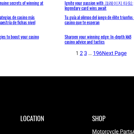
nuine secrets of winning at
Ignite your passion with 크레이지 타임:
legendary card wins await
ategias de casino más
Tu guía al olimpo del juego de élite triunfos
aestría de fichas nivel
casino que te esperan
ies to boost your casino
Sharpen your winning edge: In-depth kk8
casino advice and tactics
1
2
3
…
196
Next Page
LOCATION
SHOP
Motorcycle Parts