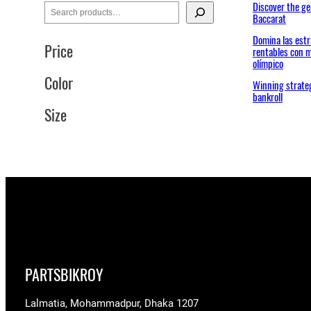
Discover the ge
S
Baccarat
e
Domina las estr
Price
a
rentables con m
olímpico
r
Color
Winning strateg
c
bankroll
h
Size
PARTSBIKROY
Lalmatia, Mohammadpur, Dhaka 1207