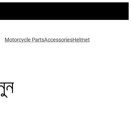
Motorcycle Parts
Accessories
Helmet
নুন